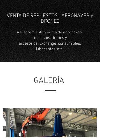
VENTA DE REPUESTOS, AERONAVES y
DRONES
Asesoramiento y venta de aeronaves,
repuestos, drones y
accesorios.
Exchange, consumibles,
lubricantes, etc.
GALERÍA